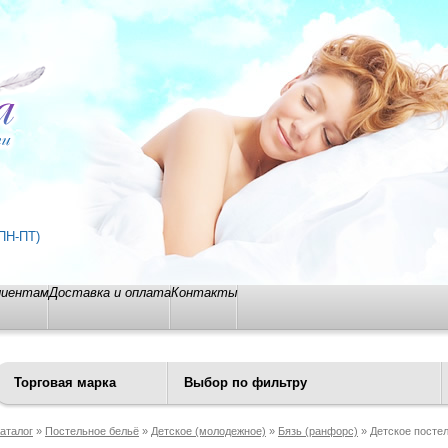
ПН-ПТ)
лиентам
Доставка и оплата
Контакты
Торговая марка
Выбор по фильтру
аталог
»
Постельное бельё
»
Детское (молодежное)
»
Бязь (ранфорс)
» Детское постел