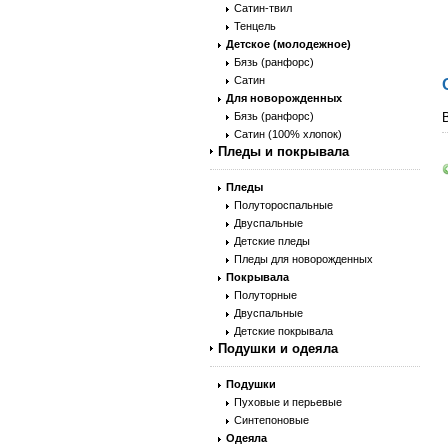
Сатин-твил
Тенцель
Детское (молодежное)
Бязь (ранфорс)
Сатин
Для новорожденных
Бязь (ранфорс)
Сатин (100% хлопок)
Пледы и покрывала
Пледы
Полутороспальные
Двуспальные
Детские пледы
Пледы для новорожденных
Покрывала
Полуторные
Двуспальные
Детские покрывала
Подушки и одеяла
Подушки
Пуховые и перьевые
Синтепоновые
Одеяла