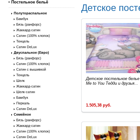
Постельное бельё
Детское пос
Полутораспальное
Бамбук
Бязь (ранфорс)
Жаккард-сатин
Сатин (100% хлопок)
Тенцель
Сатин DeLux
Двуспальное (Евро)
Бязь (ранфорс)
Сатин (100% хлопок)
Сатин с вышивкой
Тенцель
Детское постельное белье
Шелк
Me to You Тедди и друзья...
Жаккард-сатин
Шелк-сатин
Бамбук
Перкаль
1.505,38 руб.
Сатин DeLux
Семейное
Бязь (ранфорс)
Жаккард-сатин
Сатин (100% хлопок)
Сатин DeLux