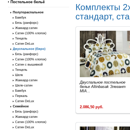
Постельное бельё
Комплекты 2х
Полутораспальное
стандарт, ст
Бамбук
Бязь (ранфорс)
Жаккард-сатин
Сатин (100% хлопок)
Тенцель
Сатин DeLux
Двуспальное (Евро)
Бязь (ранфорс)
Сатин (100% хлопок)
Сатин с вышивкой
Тенцель
Шелк
Жаккард-сатин
Двуспальное постельное
Шелк-сатин
белье Altinbasak Элегант
Бамбук
MIA...
Перкаль
Сатин DeLux
Семейное
2.086,50 руб.
Бязь (ранфорс)
Жаккард-сатин
Сатин (100% хлопок)
Сатин DeLux