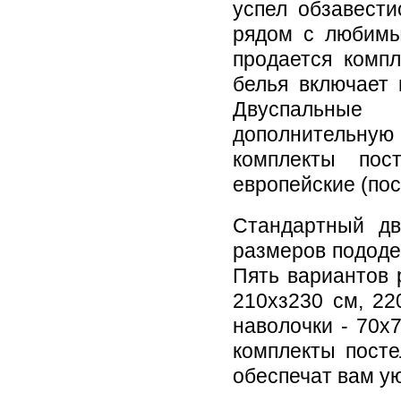
успел обзавести
рядом с любимы
продается компл
белья включает 
Двуспальные 
дополнительну
комплекты пос
европейские (по
Стандартный дв
размеров пододея
Пять вариантов 
210хз230 см, 22
наволочки - 70х
комплекты посте
обеспечат вам ую