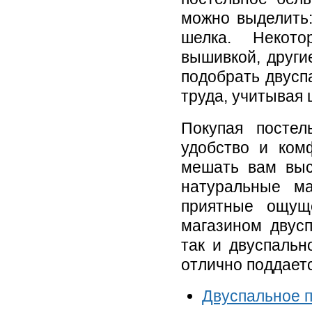
можно выделить:
шелка. Некото
вышивкой, други
подобрать двусп
труда, учитывая
Покупая постел
удобство и ком
мешать вам выс
натуральные м
приятные ощущ
магазином двусп
так и двуспальн
отлично поддаетс
Двуспальное п