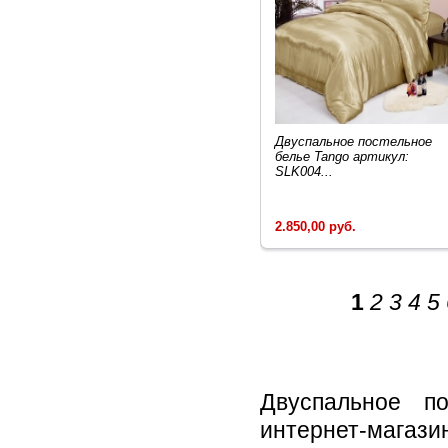
Двуcпальное постельное
белье Tango артикул:
SLK004...
2.850,00 руб.
1
2
3
4
5
Двуспальное п
интернет-магази