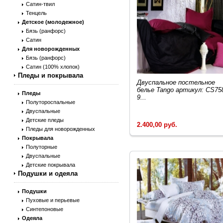
Сатин-твил
Тенцель
Детское (молодежное)
Бязь (ранфорс)
Сатин
Для новорожденных
Бязь (ранфорс)
Сатин (100% хлопок)
Пледы и покрывала
Двуcпальное постельное
белье Tango артикул: CS75
Пледы
9...
Полутороспальные
Двуспальные
Детские пледы
2.400,00 руб.
Пледы для новорожденных
Покрывала
Полуторные
Двуспальные
Детские покрывала
Подушки и одеяла
Подушки
Пуховые и перьевые
Синтепоновые
Одеяла