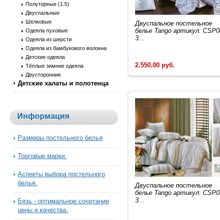
Полуторные (1.5)
Двуспальные
Шелковые
Двуcпальное постельное
белье Tango артикул: CSP0
Одеяла пуховые
3...
Одеяла из шерсти
Одеяла из бамбукового волокна
Детские одеяла
2.550,00 руб.
Тёплые зимние одеяла
Двусторонние
Детские халаты и полотенца
Информация
Размеры постельного белья
Торговые марки.
Аспекты выбора постельного
белья.
Двуcпальное постельное
белье Tango артикул: CSP0
3...
Бязь - оптимальное сочетание
цены и качества.