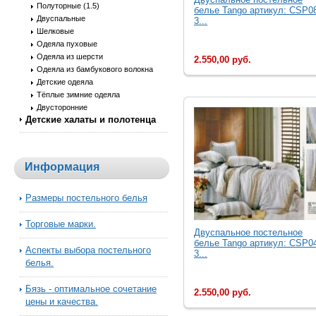
Полуторные (1.5)
белье Tango артикул: CSP0
Двуспальные
3...
Шелковые
Одеяла пуховые
Одеяла из шерсти
2.550,00 руб.
Одеяла из бамбукового волокна
Детские одеяла
Тёплые зимние одеяла
Двусторонние
Детские халаты и полотенца
Информация
Размеры постельного белья
Торговые марки.
Двуcпальное постельное
белье Tango артикул: CSP0
Аспекты выбора постельного
3...
белья.
Бязь - оптимальное сочетание
2.550,00 руб.
цены и качества.