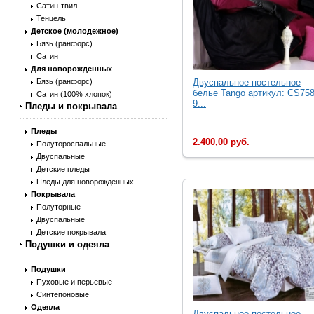
Сатин-твил
Тенцель
Детское (молодежное)
Бязь (ранфорс)
Сатин
Для новорожденных
Бязь (ранфорс)
Двуcпальное постельное
белье Tango артикул: CS758
Сатин (100% хлопок)
9...
Пледы и покрывала
Пледы
2.400,00 руб.
Полутороспальные
Двуспальные
Детские пледы
Пледы для новорожденных
Покрывала
Полуторные
Двуспальные
Детские покрывала
Подушки и одеяла
Подушки
Пуховые и перьевые
Синтепоновые
Одеяла
Двуcпальное постельное