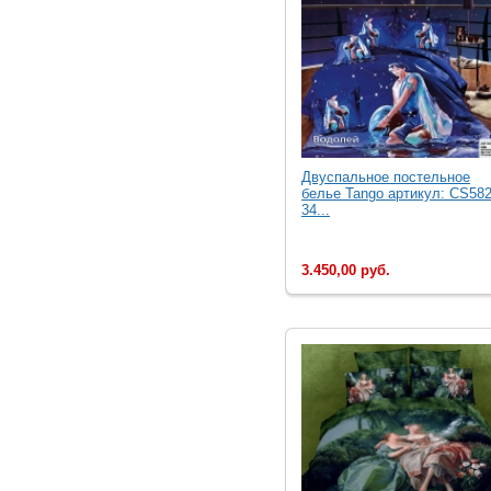
Двуcпальное постельное
белье Tango артикул: CS582
34...
3.450,00 руб.