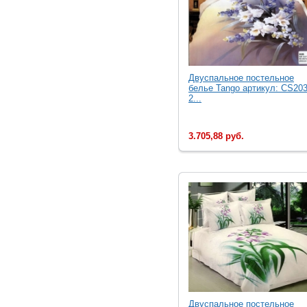
Двуcпальное постельное
белье Tango артикул: CS203
2...
3.705,88 руб.
Двуcпальное постельное