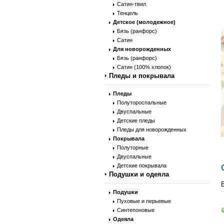
Сатин-твил
Тенцель
Детское (молодежное)
Бязь (ранфорс)
Сатин
Для новорожденных
Бязь (ранфорс)
Сатин (100% хлопок)
Пледы и покрывала
Пледы
Полутороспальные
Двуспальные
Детские пледы
Пледы для новорожденных
Покрывала
Полуторные
Двуспальные
Детские покрывала
Подушки и одеяла
Подушки
Пуховые и перьевые
Синтепоновые
Одеяла