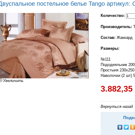
Двуcпальное постельное белье Tango артикул: 
Количество:
Производитель:
T
Состав:
Жаккард
Размеры:
№111
Пододеяльник 20
Простыня 230х25
Наволочки (2 шт) 
Увеличить
3.882,35
Вернуться назад
Поде