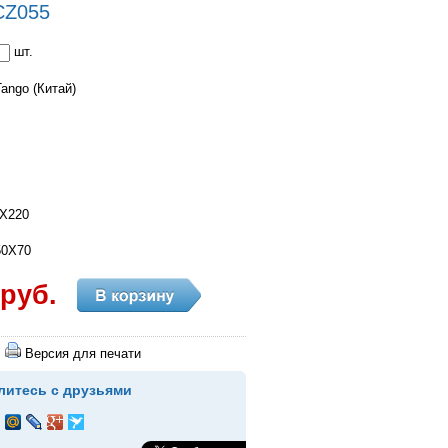
CZ055
шт.
ango (Китай)
0X220
0
50X70
 руб.
Версия для печати
литесь с друзьями