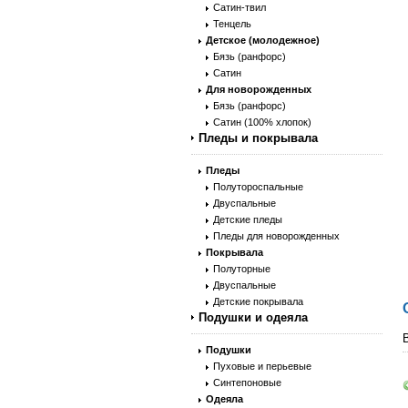
Сатин-твил
Тенцель
Детское (молодежное)
Бязь (ранфорс)
Сатин
Для новорожденных
Бязь (ранфорс)
Сатин (100% хлопок)
Пледы и покрывала
Пледы
Полутороспальные
Двуспальные
Детские пледы
Пледы для новорожденных
Покрывала
Полуторные
Двуспальные
Детские покрывала
Подушки и одеяла
Подушки
Пуховые и перьевые
Синтепоновые
Одеяла