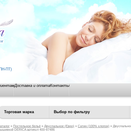
ПН-ПТ)
лиентам
Доставка и оплата
Контакты
Торговая марка
Выбор по фильтру
аталог
»
Постельное бельё
»
Двуспальное (Евро)
»
Сатин (100% хлопок)
» Двуспальное
ышивкой DERICA артикул 400-87486