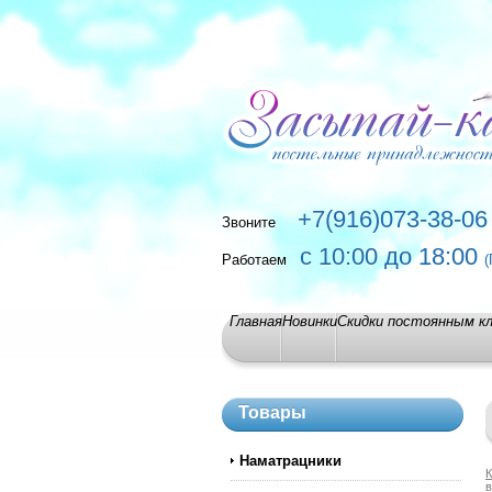
+7(916)073-38-06
Звоните
с 10:00 до 18:00
Работаем
(
Главная
Новинки
Скидки постоянным к
Товары
Наматрацники
К
в