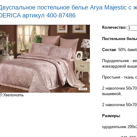
Двуспальное постельное белье Arya Majestic с
DERICA артикул 400-87486
Количество:
Постельное бель
Состав
: 50% бамб
Пододеяльник - ве
жаккардовой вышив
Простыня - ткань 
2 наволочки 50x70
вышивкой,
Увеличить
2 наволочки 50x70 
Размеры
:
ододеяльник 200х2