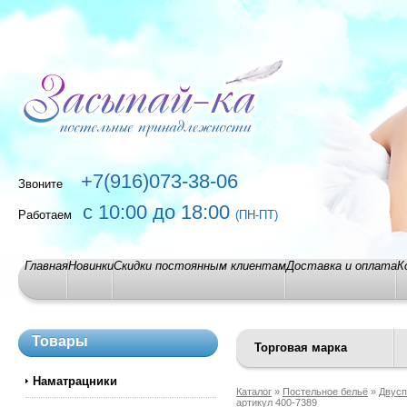
+7(916)073-38-06
Звоните
с 10:00 до 18:00
Работаем
(ПН-ПТ)
Главная
Новинки
Скидки постоянным клиентам
Доставка и оплата
К
Товары
Торговая марка
Наматрацники
Каталог
»
Постельное бельё
»
Двусп
артикул 400-7389