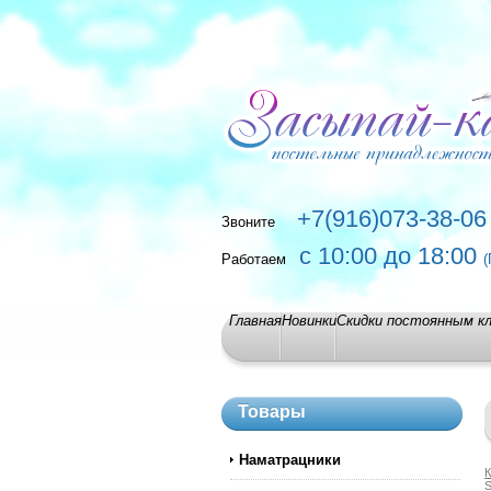
+7(916)073-38-06
Звоните
с 10:00 до 18:00
Работаем
(
Главная
Новинки
Скидки постоянным к
Товары
Наматрацники
К
S