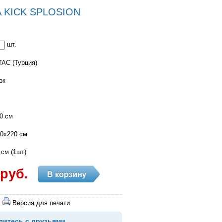
A KICK SPLOSION
шт.
AC (Турция)
ок
0 см
60х220 см
 см (1шт)
 руб.
Версия для печати
литесь с друзьями