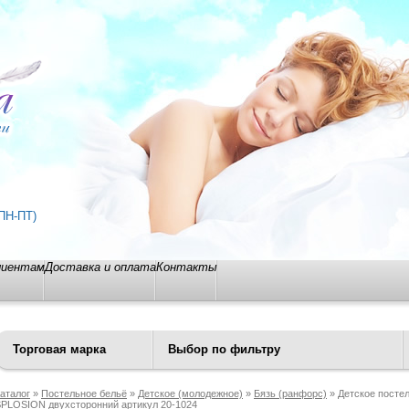
ПН-ПТ)
лиентам
Доставка и оплата
Контакты
Торговая марка
Выбор по фильтру
аталог
»
Постельное бельё
»
Детское (молодежное)
»
Бязь (ранфорс)
» Детское посте
PLOSION двухсторонний артикул 20-1024