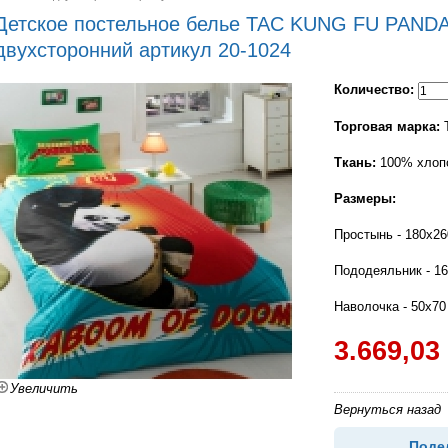
Детское постельное белье TAC KUNG FU PAND
двухсторонний артикул 20-1024
Количество:
Торговая марка:
T
Ткань:
100% хлоп
Размеры:
Простынь - 180х26
Пододеяльник - 1
Наволочка - 50х70
3.669,03
Увеличить
Вернуться назад
Поде