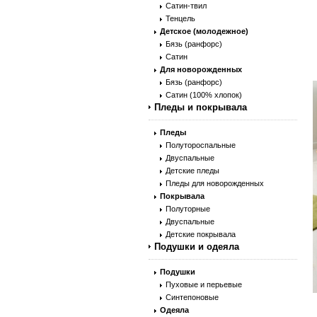
Сатин-твил
Тенцель
Детское (молодежное)
Бязь (ранфорс)
Сатин
Для новорожденных
Бязь (ранфорс)
Сатин (100% хлопок)
Пледы и покрывала
Пледы
Полутороспальные
Двуспальные
Детские пледы
Пледы для новорожденных
Покрывала
Полуторные
Двуспальные
Детские покрывала
Подушки и одеяла
Подушки
Пуховые и перьевые
Синтепоновые
Одеяла