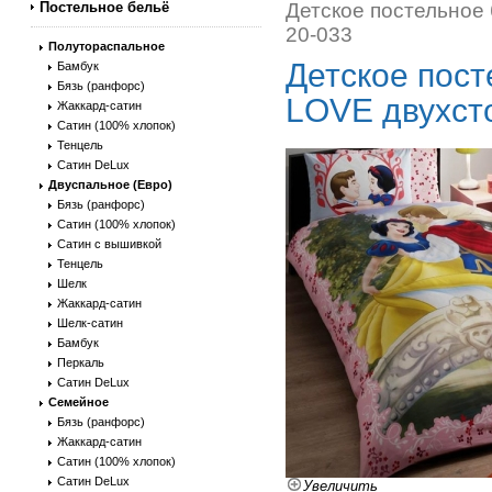
Постельное бельё
Детское постельное
20-033
Полутораспальное
Детское пос
Бамбук
Бязь (ранфорс)
LOVE двухст
Жаккард-сатин
Сатин (100% хлопок)
Тенцель
Сатин DeLux
Двуспальное (Евро)
Бязь (ранфорс)
Сатин (100% хлопок)
Сатин с вышивкой
Тенцель
Шелк
Жаккард-сатин
Шелк-сатин
Бамбук
Перкаль
Сатин DeLux
Семейное
Бязь (ранфорс)
Жаккард-сатин
Сатин (100% хлопок)
Сатин DeLux
Увеличить