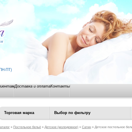
ПН-ПТ)
лиентам
Доставка и оплата
Контакты
Торговая марка
Выбор по фильтру
аталог
»
Постельное бельё
»
Детское (молодежное)
»
Сатин
» Детское постельное бель