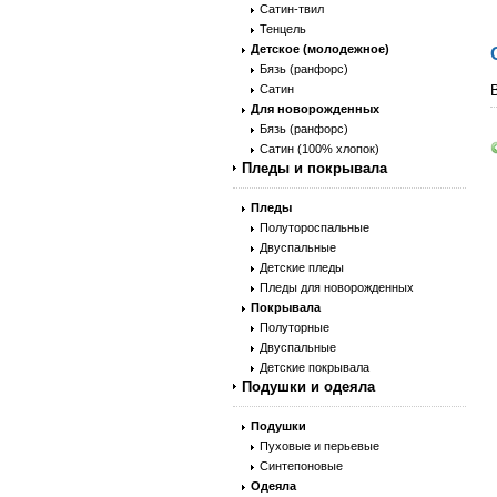
Сатин-твил
Тенцель
Детское (молодежное)
Бязь (ранфорс)
Сатин
Для новорожденных
Бязь (ранфорс)
Сатин (100% хлопок)
Пледы и покрывала
Пледы
Полутороспальные
Двуспальные
Детские пледы
Пледы для новорожденных
Покрывала
Полуторные
Двуспальные
Детские покрывала
Подушки и одеяла
Подушки
Пуховые и перьевые
Синтепоновые
Одеяла