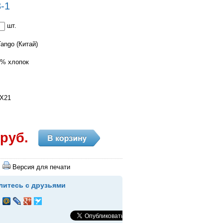
-1
шт.
ango (Китай)
0% хлопок
0X21
 руб.
Версия для печати
литесь с друзьями