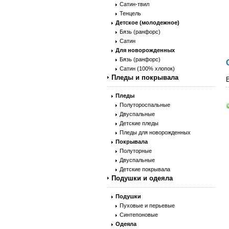
Сатин-твил
Тенцель
Детское (молодежное)
Бязь (ранфорс)
Сатин
Для новорожденных
Бязь (ранфорс)
Сатин (100% хлопок)
Пледы и покрывала
Пледы
Полутороспальные
Двуспальные
Детские пледы
Пледы для новорожденных
Покрывала
Полуторные
Двуспальные
Детские покрывала
Подушки и одеяла
Подушки
Пуховые и перьевые
Синтепоновые
Одеяла