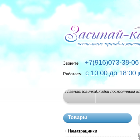
+7(916)073-38-06
Звоните
с 10:00 до 18:00
Работаем
(
Главная
Новинки
Скидки постоянным к
Товары
Наматрацники
К
4