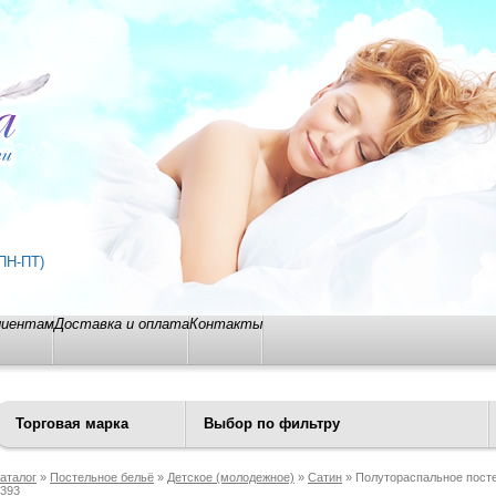
ПН-ПТ)
лиентам
Доставка и оплата
Контакты
Торговая марка
Выбор по фильтру
аталог
»
Постельное бельё
»
Детское (молодежное)
»
Сатин
» Полутораспальное посте
393