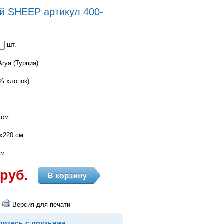
й SHEEP артикул 400-
шт.
rya (Турция)
% хлопок)
 см
x220 см
см
 руб.
Версия для печати
литесь с друзьями