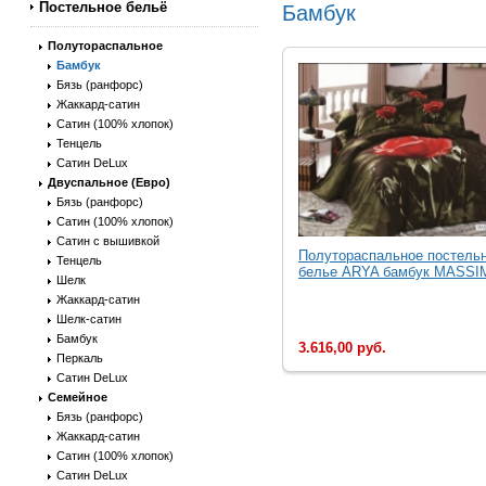
Постельное бельё
Бамбук
Полутораспальное
Бамбук
Бязь (ранфорс)
Жаккард-сатин
Сатин (100% хлопок)
Тенцель
Сатин DeLux
Двуспальное (Евро)
Бязь (ранфорс)
Сатин (100% хлопок)
Сатин с вышивкой
Полутораспальное постель
Тенцель
белье ARYA бамбук MASSIM
Шелк
Жаккард-сатин
Шелк-сатин
Бамбук
3.616,00 руб.
Перкаль
Сатин DeLux
Семейное
Бязь (ранфорс)
Жаккард-сатин
Сатин (100% хлопок)
Сатин DeLux