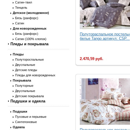
Сатин-твил
Тенцель
Детское (молодежное)
Бязь (ранфорс)
Сатин
Для новорожденных
Бязь (ранфорс)
Полутораспальное постель
белье Tango артикул: CSP...
Сатин (100% хлопок)
Пледы и покрывала
Пледы
2.470,59 руб.
Полутороспальные
Двуспальные
Детские пледы
Пледы для новорожденных
Покрывала
Полуторные
Двуспальные
Детские покрывала
Подушки и одеяла
Подушки
Пуховые и перьевые
Синтепоновые
Одеяла
Полутораспальное постель