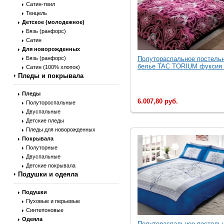
Сатин-твил
Тенцель
Детское (молодежное)
Бязь (ранфорс)
Сатин
Для новорожденных
Бязь (ранфорс)
Полутораспальное постель
белье TAC TORIUM фуксия .
Сатин (100% хлопок)
Пледы и покрывала
Пледы
6.007,80 руб.
Полутороспальные
Двуспальные
Детские пледы
Пледы для новорожденных
Покрывала
Полуторные
Двуспальные
Детские покрывала
Подушки и одеяла
Подушки
Пуховые и перьевые
Синтепоновые
Одеяла
Полутораспальное постель