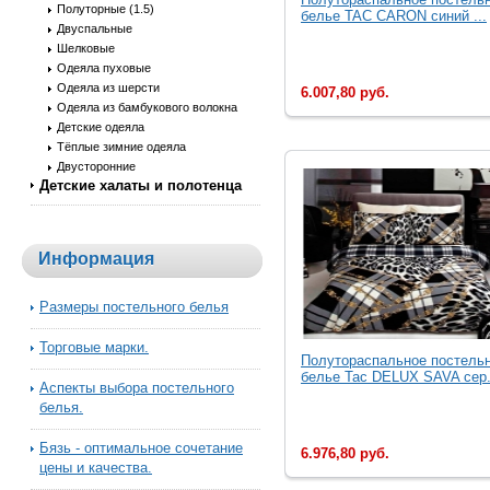
Полуторные (1.5)
белье TAC CARON синий ...
Двуспальные
Шелковые
Одеяла пуховые
Одеяла из шерсти
6.007,80 руб.
Одеяла из бамбукового волокна
Детские одеяла
Тёплые зимние одеяла
Двусторонние
Детские халаты и полотенца
Информация
Размеры постельного белья
Торговые марки.
Полутораспальное постель
белье Tac DELUX SAVA сер.
Аспекты выбора постельного
белья.
Бязь - оптимальное сочетание
6.976,80 руб.
цены и качества.