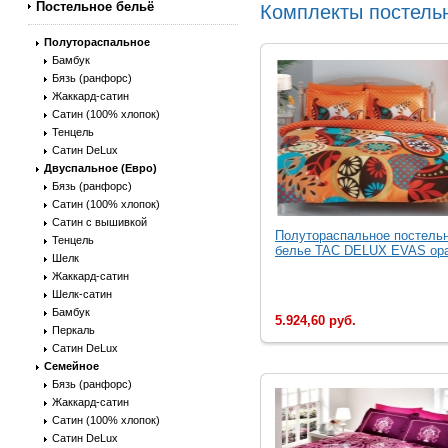
Постельное бельё
Комплекты постельн
Полутораспальное
Бамбук
Бязь (ранфорс)
Жаккард-сатин
Сатин (100% хлопок)
Тенцель
Сатин DeLux
Двуспальное (Евро)
Бязь (ранфорс)
Сатин (100% хлопок)
Сатин с вышивкой
Полутораспальное постель
Тенцель
белье TAC DELUX EVAS ора
Шелк
Жаккард-сатин
Шелк-сатин
Бамбук
5.924,60 руб.
Перкаль
Сатин DeLux
Семейное
Бязь (ранфорс)
Жаккард-сатин
Сатин (100% хлопок)
Сатин DeLux