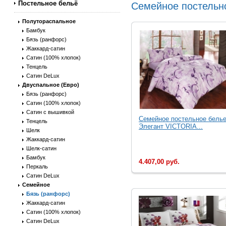
Постельное бельё
Семейное постельно
Полутораспальное
Бамбук
Бязь (ранфорс)
Жаккард-сатин
Сатин (100% хлопок)
Тенцель
Сатин DeLux
Двуспальное (Евро)
Бязь (ранфорс)
Сатин (100% хлопок)
Сатин с вышивкой
Семейное постельное бель
Тенцель
Элегант VICTORIA...
Шелк
Жаккард-сатин
Шелк-сатин
Бамбук
4.407,00 руб.
Перкаль
Сатин DeLux
Семейное
Бязь (ранфорс)
Жаккард-сатин
Сатин (100% хлопок)
Сатин DeLux