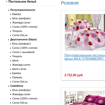
Постельное бельё
Розовое
Полутораспальное
Бамбук
Бязь (ранфорс)
Жаккард-сатин
Сатин (100% хлопок)
Тенцель
Сатин DeLux
Двуспальное (Евро)
Бязь (ранфорс)
Сатин (100% хлопок)
Сатин с вышивкой
Полутораспальное постель
Тенцель
белье MILK STRAWBERRY..
Шелк
Жаккард-сатин
Шелк-сатин
Бамбук
2.712,00 руб.
Перкаль
Сатин DeLux
Семейное
Бязь (ранфорс)
Жаккард-сатин
Сатин (100% хлопок)
Сатин DeLux