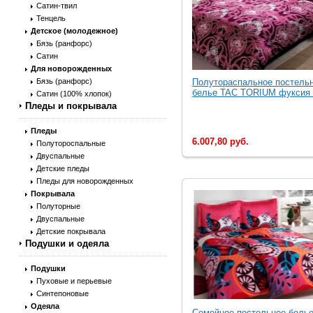
Сатин-твил
Тенцель
Детское (молодежное)
Бязь (ранфорс)
Сатин
Для новорожденных
Бязь (ранфорс)
Полутораспальное постель
белье TAC TORIUM фуксия .
Сатин (100% хлопок)
Пледы и покрывала
Пледы
6.007,80 руб.
Полутороспальные
Двуспальные
Детские пледы
Пледы для новорожденных
Покрывала
Полуторные
Двуспальные
Детские покрывала
Подушки и одеяла
Подушки
Пуховые и перьевые
Синтепоновые
Одеяла
Семейное постельное бель