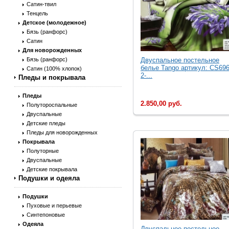
Сатин-твил
Тенцель
Детское (молодежное)
Бязь (ранфорс)
Сатин
Для новорожденных
Бязь (ранфорс)
Двуcпальное постельное
белье Tango артикул: CS696
Сатин (100% хлопок)
2-...
Пледы и покрывала
Пледы
2.850,00 руб.
Полутороспальные
Двуспальные
Детские пледы
Пледы для новорожденных
Покрывала
Полуторные
Двуспальные
Детские покрывала
Подушки и одеяла
Подушки
Пуховые и перьевые
Синтепоновые
Одеяла
Двуcпальное постельное