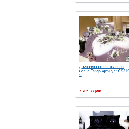
Двуcпальное постельное
белье Tango артикул: CS319
2...
3.705,88 руб.