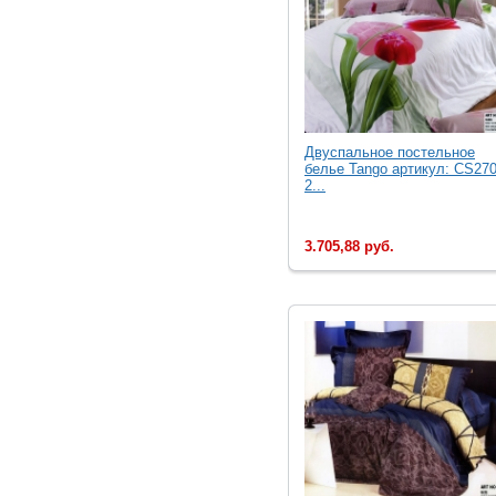
Двуcпальное постельное
белье Tango артикул: CS270
2...
3.705,88 руб.