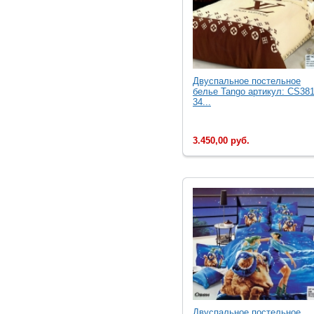
Двуcпальное постельное
белье Tango артикул: CS381
34...
3.450,00 руб.
Двуcпальное постельное