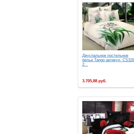
Двуcпальное постельное
белье Tango артикул: CS326
2...
3.705,88 руб.