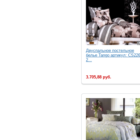
Двуcпальное постельное
белье Tango артикул: CS226
2...
3.705,88 руб.